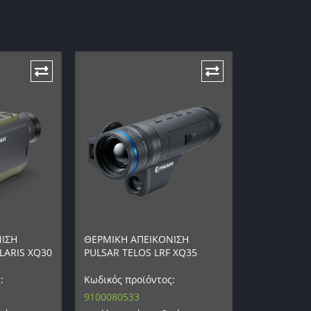
ΙΣΗ
ΘΕΡΜΙΚΗ ΑΠΕΙΚΟΝΙΣΗ
ALARIS XQ30
PULSAR TELOS LRF XQ35
:
Κωδικός προϊόντος:
9100080533