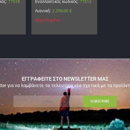
κός:
77518
Εναλλακτικός κωδικός:
77512
€
Λιανική:
2.290,00
€
Εξαντλημένο
ΕΓΓΡΑΦΕΙΤΕ ΣΤΟ NEWSLETTER ΜΑΣ
ter για να λαμβάνετε τα τελευταία νέα σχετικά με τα προϊόν