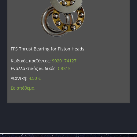
FPS Thrust Bearing for Piston Heads
Κωδικός προϊόντος:
9020174127
Εναλλακτικός κωδικός:
CRS15
Λιανική:
4,50
€
Σε απόθεμα