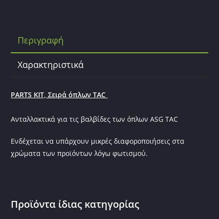
c
itt
ai
e
er
l
b
Περιγραφή
o
o
Χαρακτηριστικά
k
PARTS KIT, Σειρά όπλων TAC
Ανταλλακτικά για τις βαλβίδες των όπλων ASG TAC
Ενδέχεται να υπάρχουν μικρές διαφοροποιήσεις στα
χρώματα των προϊόντων λόγω φωτισμού.
Προϊόντα ίδιας κατηγορίας