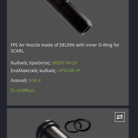
FPS Air Nozzle made of DELRIN with inner O-Ring for
SCARL
Κωδικός προϊόντος:
9020174129
Εναλλακτικός κωδικός:
SPSCAR-LP
Λιανική:
9,50
€
Σε απόθεμα