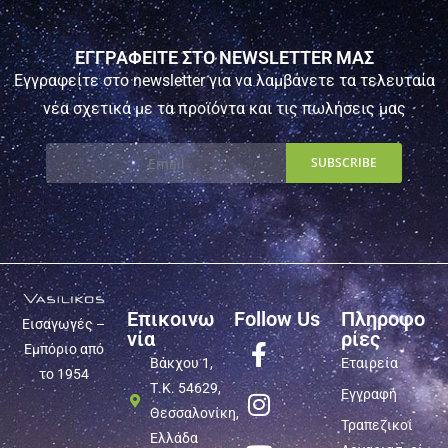
ΕΓΓΡΑΦΕΙΤΕ ΣΤΟ NEWSLETTER ΜΑΣ
Εγγραφείτε στο newsletter για να λαμβάνετε τα τελευταία
νέα σχετικά με τα προϊόντα και τις πωλήσεις μας
Επικοινω
Follow Us
Πληροφο
Εισαγωγές –
νία
ρίες
Εμπόριο από
Βάκχου 1,
Εταιρεία
το 1954
Τ.Κ. 54629,
Εγγραφή
Θεσσαλονίκη,
Τραπεζικοί
Ελλάδα