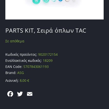
PARTS KIT, Σειρά όπλων TAC
Σε απόθεμα
Κωδικός προϊόντος:
9020172154
Εναλλακτικός κωδικός:
18209
EAN Code:
5707843061193
Brand:
ASG
Λιανική:
8,00
€
F
T
E
a
w
m