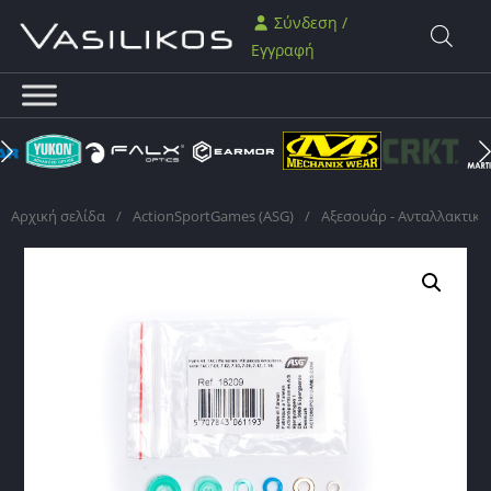
Σύνδεση /
Εγγραφή
Αρχική σελίδα
/
ActionSportGames (ASG)
/
Αξεσουάρ - Ανταλλακτικά