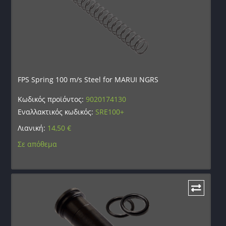
FPS Spring 100 m/s Steel for MARUI NGRS
Κωδικός προϊόντος:
9020174130
Εναλλακτικός κωδικός:
SRE100+
Λιανική:
14,50
€
Σε απόθεμα