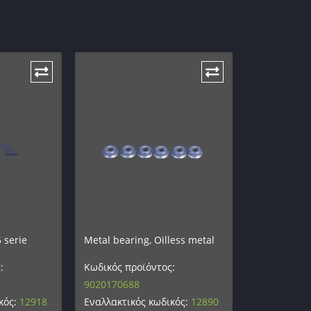
 serie
Metal bearing, Oilless metal
:
Κωδικός προϊόντος:
9020170688
κός:
12918
Εναλλακτικός κωδικός:
12890